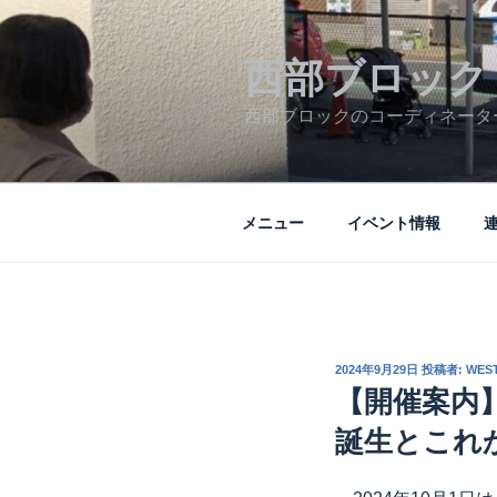
コ
ン
テ
西部ブロック
ン
西部ブロックのコーディネータ
ツ
へ
ス
キ
メニュー
イベント情報
ッ
プ
投
2024年9月29日
投稿者:
WES
稿
【開催案内】
日:
誕生とこれ