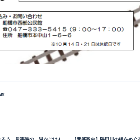
民館
作ろう 災害時の 温かごはん
【開催案内】隅田川の橋をめぐ