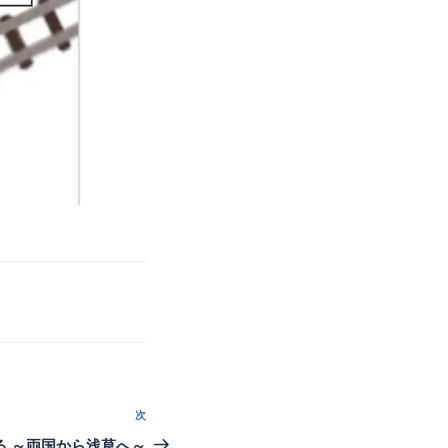
次
次
の
る ～両国から浅草へ～