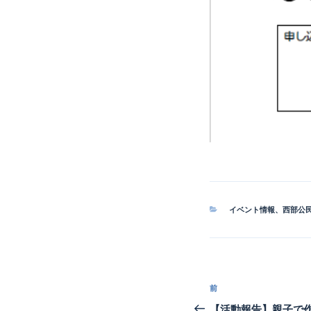
カ
イベント情報
、
西部公
テ
ゴ
リ
ー
投
前
前
稿
の
【活動報告】親子で