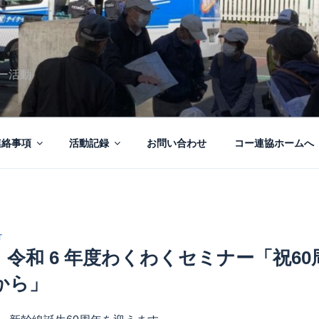
ー活動
連絡事項
活動記録
お問い合わせ
コー連協ホームへ
T
令和 6 年度わくわくセミナー「祝60周
から」